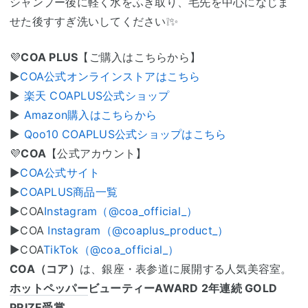
シャンプー後に軽く水をふき取り、毛先を中心になじま
せた後すすぎ洗いしてください❕✨
💜
COA PLUS
【ご購入はこちらから】
▶︎
COA公式オンラインストアはこちら
▶︎
楽天 COAPLUS公式ショップ
▶
Amazon購入はこちらから
▶︎
Qoo10 COAPLUS公式ショップはこちら
💜
COA
【公式アカウント】
▶︎
COA公式サイト
▶︎
COAPLUS商品一覧
▶︎COA
Instagram（@coa_official_）
▶︎COA
Instagram（@coaplus_product_）
▶︎COA
TikTok（@coa_official_）
COA（コア）
は、銀座・表参道に展開する人気美容室。
ホットペッパー
ビューティーAWARD 2年連続 GOLD
PRIZE受賞。